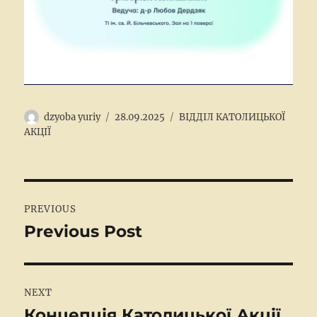
Author
Posted
Categories
dzyoba yuriy
28.09.2025
ВІДДІЛ КАТОЛИЦЬКОЇ
on
АКЦІЇ
Post
PREVIOUS
navigation
Previous Post
Previous
post:
NEXT
Концепція Католицької Акції
Next