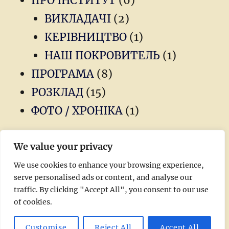
ПРО ІНСТИТУТ
(6)
ВИКЛАДАЧІ
(2)
КЕРІВНИЦТВО
(1)
НАШ ПОКРОВИТЕЛЬ
(1)
ПРОГРАМА
(8)
РОЗКЛАД
(15)
ФОТО / ХРОНІКА
(1)
We value your privacy
Новини
We use cookies to enhance your browsing experience,
serve personalised ads or content, and analyse our
Головна
traffic. By clicking "Accept All", you consent to our use
of cookies.
Теологічний Інститут ім. Св. Архієпископа Йосипа
Customise
Reject All
Accept All