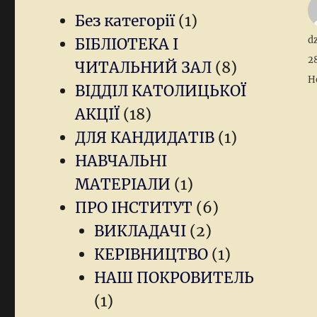
Без категорії
(1)
A
d
БІБЛІОТЕКА І
P
2
ЧИТАЛЬНИЙ ЗАЛ
(8)
o
Ca
Н
ВІДДІЛ КАТОЛИЦЬКОЇ
АКЦІЇ
(18)
ДЛЯ КАНДИДАТІВ
(1)
НАВЧАЛЬНІ
МАТЕРІАЛИ
(1)
ПРО ІНСТИТУТ
(6)
ВИКЛАДАЧІ
(2)
КЕРІВНИЦТВО
(1)
НАШ ПОКРОВИТЕЛЬ
(1)