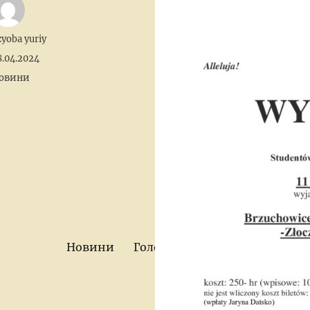
uthor
zyoba yuriy
osted
8.04.2024
n
tegories
овини
Новини
Головна