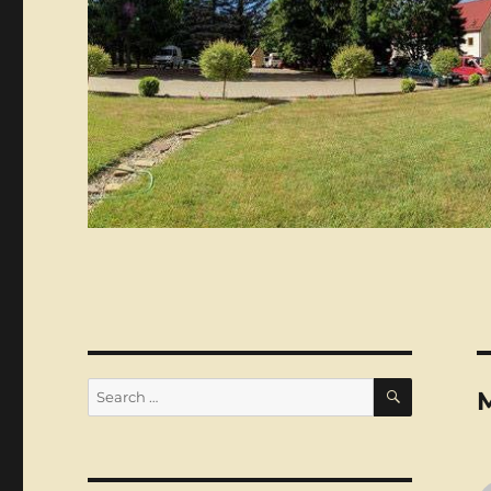
SEARCH
Search
for: