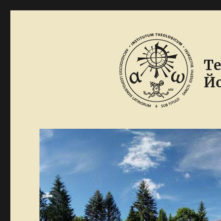
Те
Йо