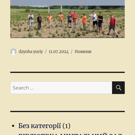
Author
Posted
Categories
dzyoba yuriy
11.07.2024
Новини
on
SEA
Search
for:
Без категорії
(1)