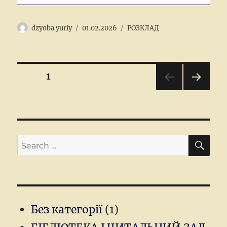
Author
Posted
Categories
dzyoba yuriy
01.02.2026
РОЗКЛАД
on
Posts
PAGE
1
NEX
pagination
T
PAGE
SEA
Search
for:
Без категорії
(1)