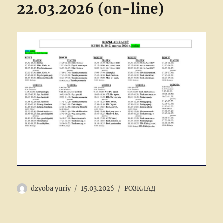
22.03.2026 (on-line)
Author
Posted
Categories
dzyoba yuriy
15.03.2026
РОЗКЛАД
on