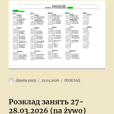
Author
Posted
Categories
dzyoba yuriy
29.03.2026
РОЗКЛАД
on
Розклад занять 27-
28.03.2026 (na żywo)