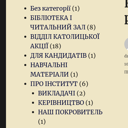
Без категорії
(1)
БІБЛІОТЕКА І
ЧИТАЛЬНИЙ ЗАЛ
(8)
ВІДДІЛ КАТОЛИЦЬКОЇ
АКЦІЇ
(18)
ДЛЯ КАНДИДАТІВ
(1)
A
d
НАВЧАЛЬНІ
P
1
o
Ca
П
МАТЕРІАЛИ
(1)
ПРО ІНСТИТУТ
(6)
ВИКЛАДАЧІ
(2)
КЕРІВНИЦТВО
(1)
НАШ ПОКРОВИТЕЛЬ
(1)