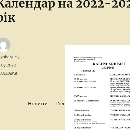
Календар на 2022-20
рік
uthor
zyoba yuriy
osted
0.07.2022
n
tegories
РОГРАМА
Новини
Головна