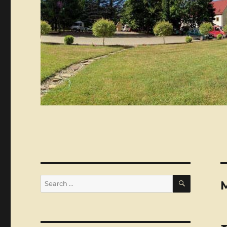
SEARCH
Search
for: