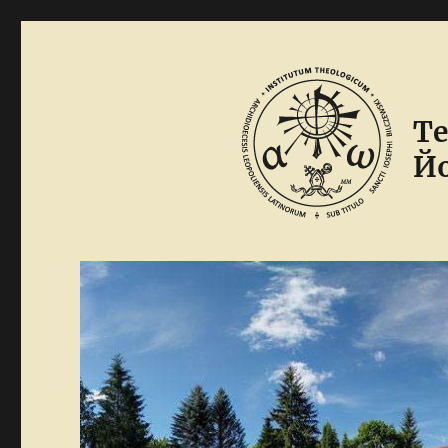
Те
Йо