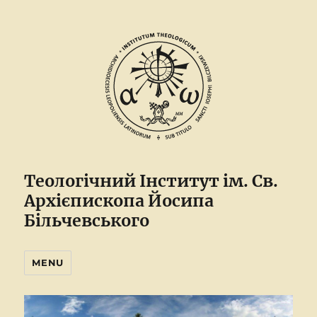
Теологічний Інститут ім. Св.
Архієпископа Йосипа
Більчевського
MENU