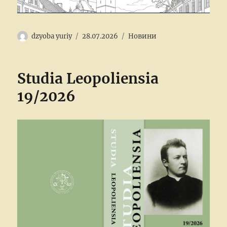
Author
Posted
Categories
dzyoba yuriy
28.07.2026
Новини
on
Studia Leopoliensia
19/2026