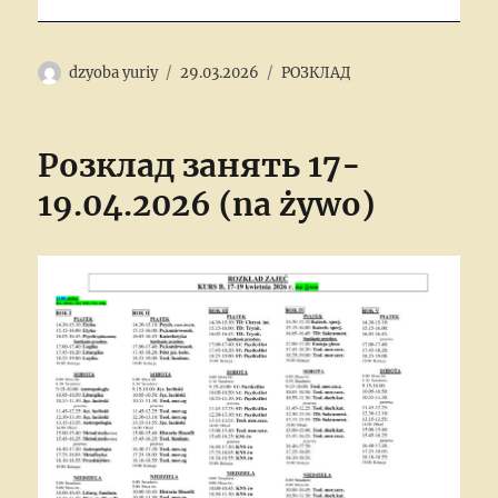
Author
Posted
Categories
dzyoba yuriy
29.03.2026
РОЗКЛАД
on
Розклад занять 17-
19.04.2026 (na żywo)