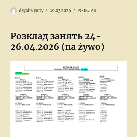
Author
Posted
Categories
dzyoba yuriy
29.03.2026
РОЗКЛАД
on
Розклад занять 24-
26.04.2026 (na żywo)