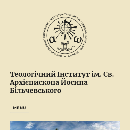
Теологічний Інститут ім. Св.
Архієпископа Йосипа
Більчевського
MENU