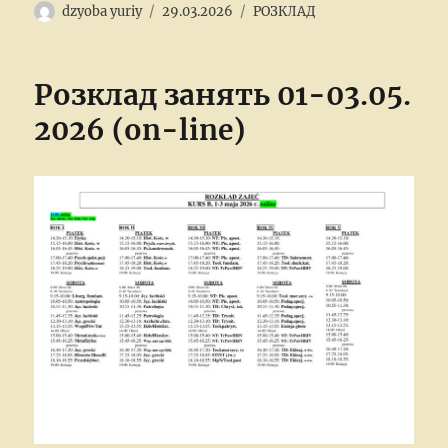
Author
Posted
Categories
dzyoba yuriy
29.03.2026
РОЗКЛАД
on
Розклад занять 01-03.05.
2026 (on-line)