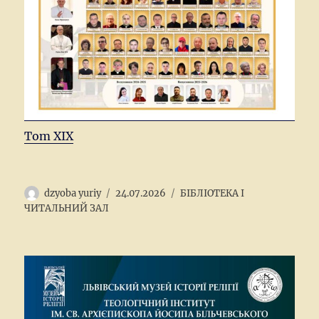
Tom XIX
Author
Posted
Categories
dzyoba yuriy
24.07.2026
БІБЛІОТЕКА І
on
ЧИТАЛЬНИЙ ЗАЛ