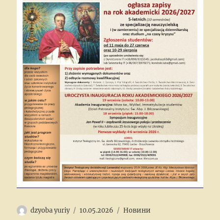
Author
Posted
Categories
dzyoba yuriy
10.05.2026
Новини