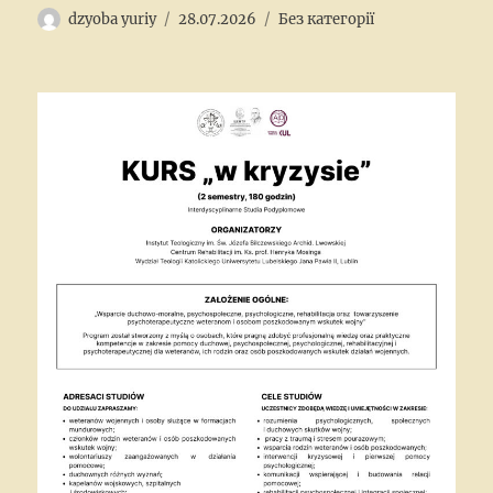
Author
Posted
Categories
dzyoba yuriy
28.07.2026
Без категорії
on