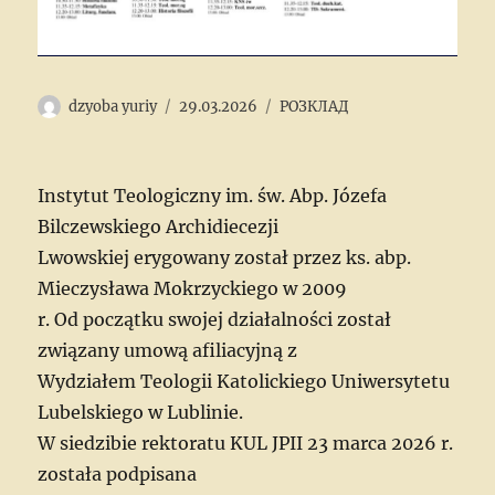
Author
Posted
Categories
dzyoba yuriy
29.03.2026
РОЗКЛАД
on
Instytut Teologiczny im. św. Abp. Józefa
Bilczewskiego Archidiecezji
Lwowskiej erygowany został przez ks. abp.
Mieczysława Mokrzyckiego w 2009
r. Od początku swojej działalności został
związany umową afiliacyjną z
Wydziałem Teologii Katolickiego Uniwersytetu
Lubelskiego w Lublinie.
W siedzibie rektoratu KUL JPII 23 marca 2026 r.
została podpisana