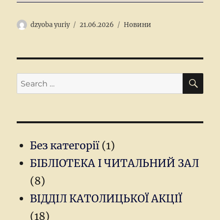
Author
Posted
Categories
dzyoba yuriy
21.06.2026
Новини
on
SEA
Search
for:
Без категорії
(1)
БІБЛІОТЕКА І ЧИТАЛЬНИЙ ЗАЛ
(8)
ВІДДІЛ КАТОЛИЦЬКОЇ АКЦІЇ
(18)