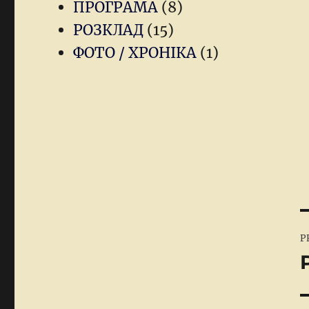
ПРОГРАМА
(8)
РОЗКЛАД
(15)
ФОТО / ХРОНІКА
(1)
P
P
n
P
p