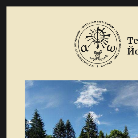
Те
Йо