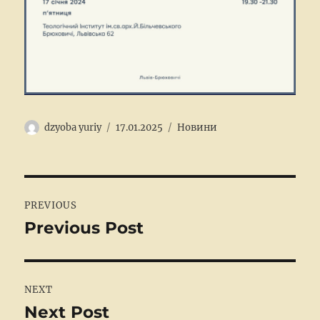
Author
Posted
Categories
dzyoba yuriy
17.01.2025
Новини
on
Post
PREVIOUS
navigation
Previous Post
Previous
post:
NEXT
Next Post
Next