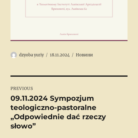
Author
Posted
Categories
dzyoba yuriy
18.11.2024
Новини
on
Post
PREVIOUS
navigation
09.11.2024 Sympozjum
Previous
teologiczno-pastoralne
post:
„Odpowiednie dać rzeczy
słowo”