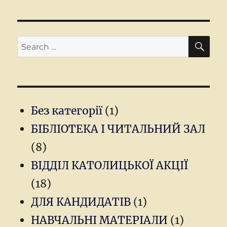
SEA
Search
for:
Без категорії
(1)
БІБЛІОТЕКА І ЧИТАЛЬНИЙ ЗАЛ
(8)
ВІДДІЛ КАТОЛИЦЬКОЇ АКЦІЇ
(18)
ДЛЯ КАНДИДАТІВ
(1)
НАВЧАЛЬНІ МАТЕРІАЛИ
(1)