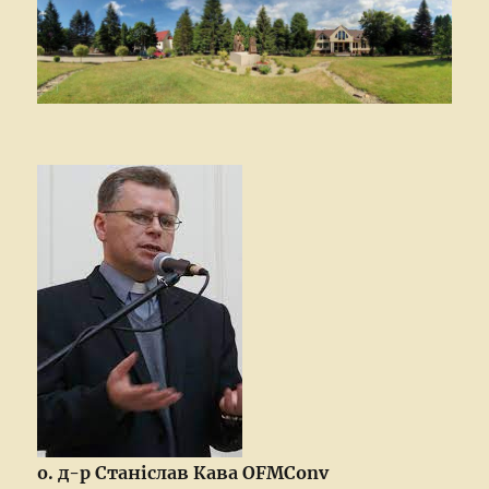
о. д-р Станіслав Кава OFMConv