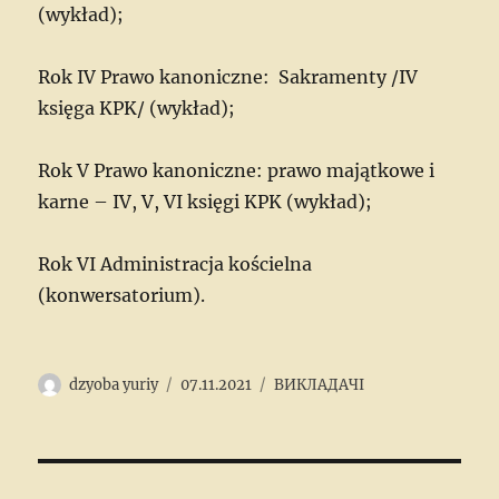
(wykład);
Rok IV Prawo kanoniczne: Sakramenty /IV
księga KPK/ (wykład);
Rok V Prawo kanoniczne: prawo majątkowe i
karne – IV, V, VI księgi KPK (wykład);
Rok VI Administracja kościelna
(konwersatorium).
Author
Posted
Categories
dzyoba yuriy
07.11.2021
ВИКЛАДАЧІ
on
Post