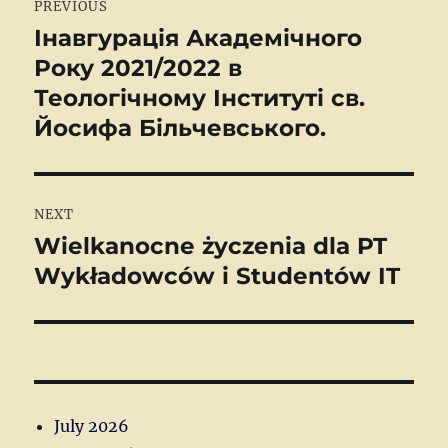
PREVIOUS
navigation
Інавгурація Академічного
Previous
Року 2021/2022 в
post:
Теологічному Інституті св.
Йосифа Більчевського.
NEXT
Wielkanocne życzenia dla PT
Next
Wykładowców i Studentów IT
post:
July 2026