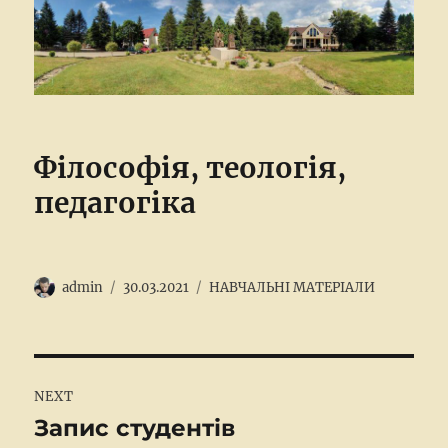
Філософія, теологія,
педагогіка
Author
Posted
Categories
admin
30.03.2021
НАВЧАЛЬНІ МАТЕРІАЛИ
on
Post
NEXT
navigation
Запис студентів
Next